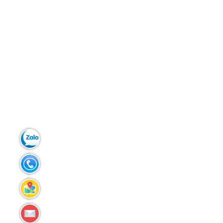
Zalo:
0903.299.181
Tel:
02383.586.433
Liên
hệ
maxivinh@gmail.com