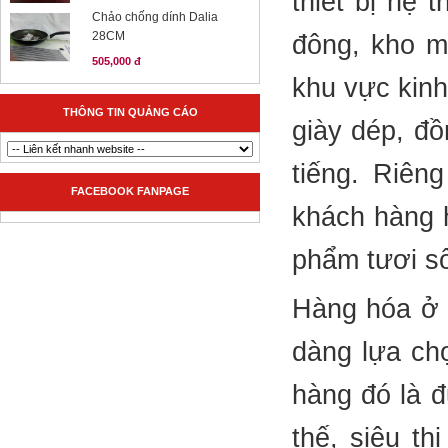
thiết bị hệ 
Chảo chống dính Dalia
28CM
đông, kho m
505,000 đ
khu vực kinh
THÔNG TIN QUẢNG CÁO
giày dép, đồ
tiếng. Riên
FACEBOOK FANPAGE
khách hàng 
phẩm tươi s
Hàng hóa ở đ
dàng lựa ch
hàng đó là đ
thế, siêu th