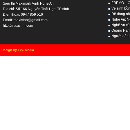
FREMO – Giả
Siêu thị Maximark Vinh Nghệ An
Vệ sinh bồn
Địa chỉ: Số 166 Nguyễn Thái Học, TP.Vinh
Dễ dàng nân
Điện thoại: 0947 859 516
Nghệ An: Ng
Email:
maxivinh@gmail.com
Nghệ An cách
http://maxivinh.com
Quảng Nam, 
Người dân kh
Design by TVC Media