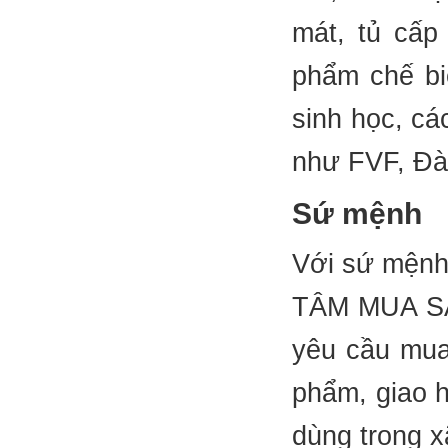
mát, tủ cấp
phẩm chế biế
sinh học, cá
như FVF, Đà 
Sứ mệnh
Với sứ mệnh
TÂM MUA S
yêu cầu mua
phẩm, giao h
dùng trong xã