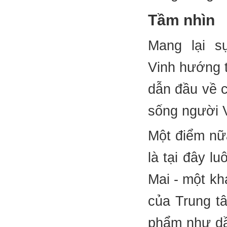
Tầm nhìn
Mang lại s
Vinh hướng t
dẫn đầu về c
sống người V
Một điểm nữ
là tại đây l
Mai - một kh
của Trung t
phẩm như dầ