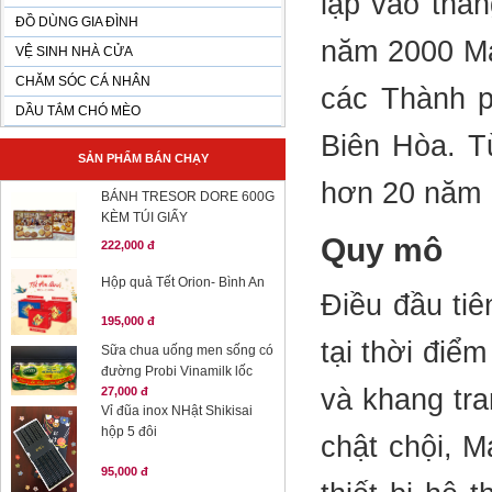
lập vào thá
ĐỒ DÙNG GIA ĐÌNH
năm 2000 Max
VỆ SINH NHÀ CỬA
CHĂM SÓC CÁ NHÂN
các Thành 
DẦU TẮM CHÓ MÈO
Biên Hòa. T
SẢN PHẨM BÁN CHẠY
hơn 20 năm
BÁNH TRESOR DORE 600G
KÈM TÚI GIẤY
Quy mô
222,000 đ
Hộp quả Tết Orion- Bình An
Điều đầu tiê
195,000 đ
tại thời điểm
Sữa chua uống men sống có
đường Probi Vinamilk lốc
và khang tra
27,000 đ
Vỉ đũa inox NHật Shikisai
hộp 5 đôi
chật chội, M
95,000 đ