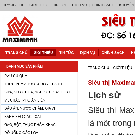
TRANG CHỦ
|
GIỚI THIỆU
|
TIN TỨC
|
DỊCH VỤ
|
CHÍNH SÁCH
|
KHUYỄN
TRANG CHỦ
GIỚI THIỆU
TIN TỨC
DỊCH VỤ
CHÍNH SÁCH
K
DANH MỤC SẢN PHẨM
|
TRANG CHỦ
GIỚI THIỆU
RAU CỦ QUẢ
Siêu thị Maxima
THỰC PHẨM TƯƠI & ĐÔNG LẠNH
SỮA, SỮA CHUA, NGŨ CỐC CÁC LOẠI
Lịch sử
MÌ, CHÁO, PHỞ ĂN LIỀN...
Siêu thị Ma
DẦU ĂN, NƯỚC CHẤM, GIA VỊ
BÁNH KẸO CÁC LOẠI
là một trong
GẠO, BỘT, THỰC PHẨM KHÁC
ĐỒ UỐNG CÁC LOẠI