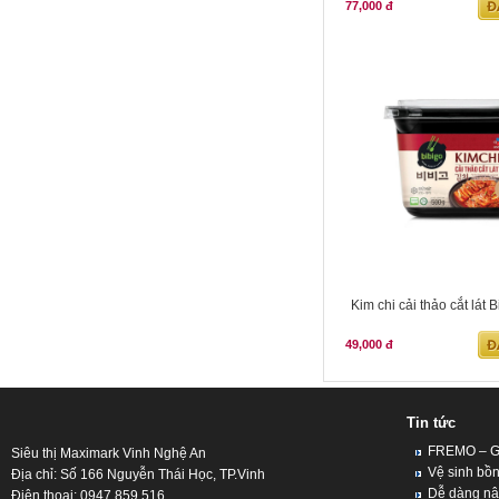
77,000 đ
Kim chi cải thảo cắt lát 
49,000 đ
Tin tức
FREMO – Giả
Siêu thị Maximark Vinh Nghệ An
Vệ sinh bồn
Địa chỉ: Số 166 Nguyễn Thái Học, TP.Vinh
Dễ dàng nân
Điện thoại: 0947 859 516