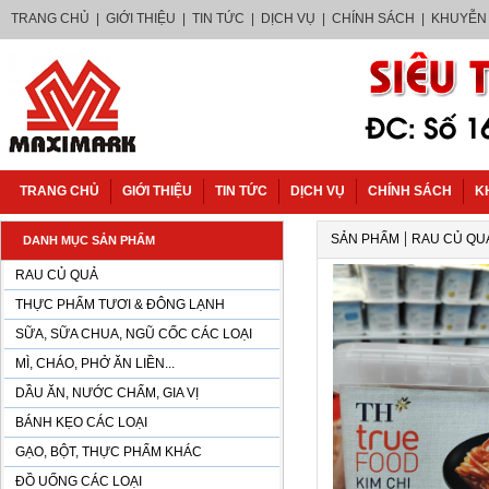
TRANG CHỦ
|
GIỚI THIỆU
|
TIN TỨC
|
DỊCH VỤ
|
CHÍNH SÁCH
|
KHUYỄN
TRANG CHỦ
GIỚI THIỆU
TIN TỨC
DỊCH VỤ
CHÍNH SÁCH
K
|
SẢN PHẨM
RAU CỦ QU
DANH MỤC SẢN PHẨM
RAU CỦ QUẢ
THỰC PHẨM TƯƠI & ĐÔNG LẠNH
SỮA, SỮA CHUA, NGŨ CỐC CÁC LOẠI
MÌ, CHÁO, PHỞ ĂN LIỀN...
DẦU ĂN, NƯỚC CHẤM, GIA VỊ
BÁNH KẸO CÁC LOẠI
GẠO, BỘT, THỰC PHẨM KHÁC
ĐỒ UỐNG CÁC LOẠI