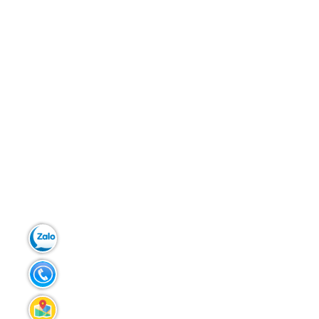
Zalo:
0903.299.181
Tel:
02383.586.433
Liên