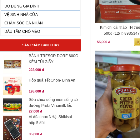
ĐỒ DÙNG GIA ĐÌNH
VỆ SINH NHÀ CỬA
CHĂM SÓC CÁ NHÂN
Kim chi cải thảo TH tru
DẦU TẮM CHÓ MÈO
500g (12/T) 893534
55,000 đ
SẢN PHẨM BÁN CHẠY
BÁNH TRESOR DORE 600G
KÈM TÚI GIẤY
222,000 đ
Hộp quả Tết Orion- Bình An
195,000 đ
Sữa chua uống men sống có
đường Probi Vinamilk lốc
27,000 đ
Vỉ đũa inox NHật Shikisai
hộp 5 đôi
95,000 đ