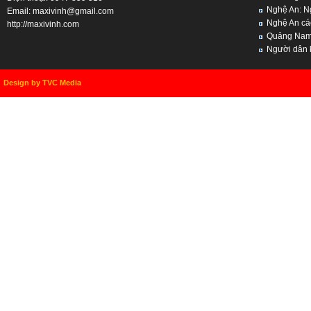
Nghệ An: Ng
Email:
maxivinh@gmail.com
Nghệ An cách
http://maxivinh.com
Quảng Nam, 
Người dân kh
Design by TVC Media