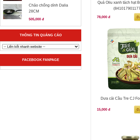
Quả Oliu xanh tách hạt 
Chảo chống dính Dalia
(84101790117
28CM
78,000 đ
505,000 đ
THÔNG TIN QUẢNG CÁO
FACEBOOK FANPAGE
D­ưa cải Cầu Tre CJ F
15,000 đ