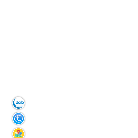
Zalo:
0903.299.181
Tel:
02383.586.433
Liên