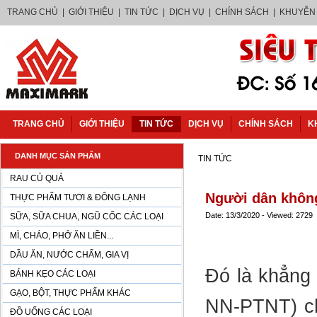
TRANG CHỦ
|
GIỚI THIỆU
|
TIN TỨC
|
DỊCH VỤ
|
CHÍNH SÁCH
|
KHUYỄN
TRANG CHỦ
GIỚI THIỆU
TIN TỨC
DỊCH VỤ
CHÍNH SÁCH
K
DANH MỤC SẢN PHẨM
TIN TỨC
RAU CỦ QUẢ
Người dân không
THỰC PHẨM TƯƠI & ĐÔNG LẠNH
Date: 13/3/2020 - Viewed: 2729
SỮA, SỮA CHUA, NGŨ CỐC CÁC LOẠI
MÌ, CHÁO, PHỞ ĂN LIỀN...
DẦU ĂN, NƯỚC CHẤM, GIA VỊ
Đó là khẳng
BÁNH KẸO CÁC LOẠI
GẠO, BỘT, THỰC PHẨM KHÁC
NN-PTNT) chi
ĐỒ UỐNG CÁC LOẠI