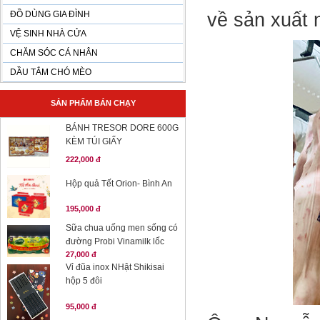
ĐỒ DÙNG GIA ĐÌNH
về sản xuất 
VỆ SINH NHÀ CỬA
CHĂM SÓC CÁ NHÂN
DẦU TẮM CHÓ MÈO
SẢN PHẨM BÁN CHẠY
BÁNH TRESOR DORE 600G
KÈM TÚI GIẤY
222,000 đ
Hộp quả Tết Orion- Bình An
195,000 đ
Sữa chua uống men sống có
đường Probi Vinamilk lốc
27,000 đ
Vỉ đũa inox NHật Shikisai
hộp 5 đôi
95,000 đ