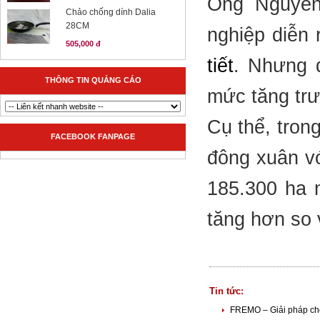
Ông Nguyễn 
Chảo chống dính Dalia
28CM
nghiệp diễn 
505,000 đ
tiết
. Nhưng 
THÔNG TIN QUẢNG CÁO
mức tăng trư
Cụ thể, tron
FACEBOOK FANPAGE
đông xuân vớ
185.300 ha n
tăng hơn so 
Tin tức:
FREMO – Giải pháp ch