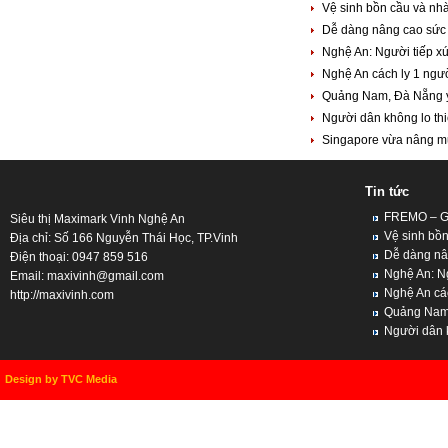
Vệ sinh bồn cầu và nh
Dễ dàng nâng cao sức 
Nghệ An: Người tiếp x
Nghệ An cách ly 1 ngườ
Quảng Nam, Đà Nẵng yê
Người dân không lo th
Singapore vừa nâng mức
Tin tức
FREMO – Giả
Siêu thị Maximark Vinh Nghệ An
Vệ sinh bồn
Địa chỉ: Số 166 Nguyễn Thái Học, TP.Vinh
Dễ dàng nân
Điện thoại: 0947 859 516
Nghệ An: Ng
Email:
maxivinh@gmail.com
Nghệ An cách
http://maxivinh.com
Quảng Nam, 
Người dân kh
Design by TVC Media