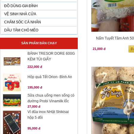
ĐỒ DÙNG GIA ĐÌNH
VỆ SINH NHÀ CỬA
CHĂM SÓC CÁ NHÂN
DẦU TẮM CHÓ MÈO
Nấm Tuyết Tâm Anh 50g
SẢN PHẨM BÁN CHẠY
21,000 đ
BÁNH TRESOR DORE 600G
KÈM TÚI GIẤY
222,000 đ
Hộp quả Tết Orion- Bình An
195,000 đ
Sữa chua uống men sống có
đường Probi Vinamilk lốc
27,000 đ
Vỉ đũa inox NHật Shikisai
hộp 5 đôi
95,000 đ