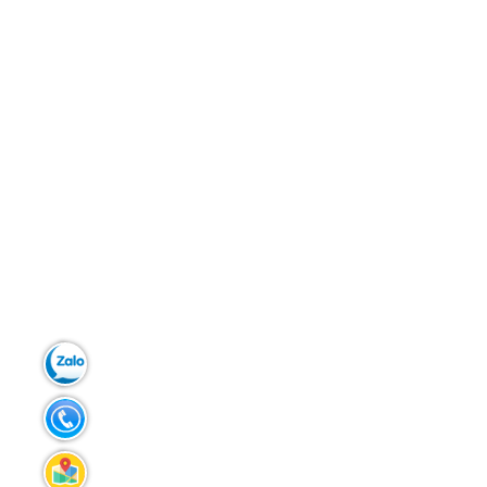
Zalo:
0903.299.181
Tel:
02383.586.433
Liên