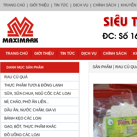
TRANG CHỦ
|
GIỚI THIỆU
|
TIN TỨC
|
DỊCH VỤ
|
CHÍNH SÁCH
|
KHUYỄN
TRANG CHỦ
GIỚI THIỆU
TIN TỨC
DỊCH VỤ
CHÍNH SÁCH
K
|
SẢN PHẨM
RAU CỦ QU
DANH MỤC SẢN PHẨM
RAU CỦ QUẢ
THỰC PHẨM TƯƠI & ĐÔNG LẠNH
SỮA, SỮA CHUA, NGŨ CỐC CÁC LOẠI
MÌ, CHÁO, PHỞ ĂN LIỀN...
DẦU ĂN, NƯỚC CHẤM, GIA VỊ
BÁNH KẸO CÁC LOẠI
GẠO, BỘT, THỰC PHẨM KHÁC
ĐỒ UỐNG CÁC LOẠI