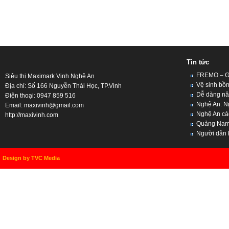
Tin tức
FREMO – Giả
Siêu thị Maximark Vinh Nghệ An
Vệ sinh bồn
Địa chỉ: Số 166 Nguyễn Thái Học, TP.Vinh
Dễ dàng nân
Điện thoại: 0947 859 516
Nghệ An: Ng
Email:
maxivinh@gmail.com
Nghệ An cách
http://maxivinh.com
Quảng Nam, 
Người dân kh
Design by TVC Media