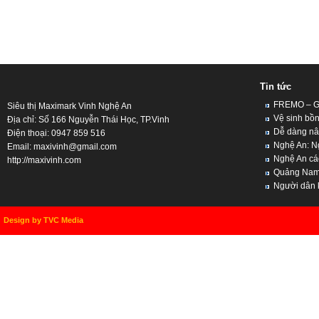
Tin tức
FREMO – Giả
Siêu thị Maximark Vinh Nghệ An
Vệ sinh bồn
Địa chỉ: Số 166 Nguyễn Thái Học, TP.Vinh
Dễ dàng nân
Điện thoại: 0947 859 516
Nghệ An: Ng
Email:
maxivinh@gmail.com
Nghệ An cách
http://maxivinh.com
Quảng Nam, 
Người dân kh
Design by TVC Media