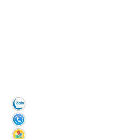
Zalo:
0903.299.181
Tel:
02383.586.433
Liên