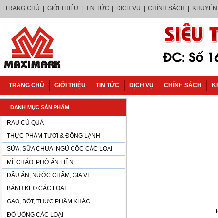
TRANG CHỦ
|
GIỚI THIỆU
|
TIN TỨC
|
DỊCH VỤ
|
CHÍNH SÁCH
|
KHUYỄN
TRANG CHỦ
GIỚI THIỆU
TIN TỨC
DỊCH VỤ
CHÍNH SÁCH
K
DANH MỤC SẢN PHẨM
RAU CỦ QUẢ
THỰC PHẨM TƯƠI & ĐÔNG LẠNH
SỮA, SỮA CHUA, NGŨ CỐC CÁC LOẠI
MÌ, CHÁO, PHỞ ĂN LIỀN...
DẦU ĂN, NƯỚC CHẤM, GIA VỊ
BÁNH KẸO CÁC LOẠI
GẠO, BỘT, THỰC PHẨM KHÁC
ĐỒ UỐNG CÁC LOẠI