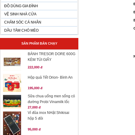
Đ
ĐỒ DÙNG GIA ĐÌNH
VỆ SINH NHÀ CỬA
CHĂM SÓC CÁ NHÂN
DẦU TẮM CHÓ MÈO
SẢN PHẨM BÁN CHẠY
BÁNH TRESOR DORE 600G
KÈM TÚI GIẤY
222,000 đ
Hộp quả Tết Orion- Bình An
195,000 đ
Sữa chua uống men sống có
đường Probi Vinamilk lốc
27,000 đ
Vỉ đũa inox NHật Shikisai
hộp 5 đôi
95,000 đ