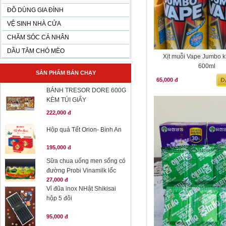
ĐỒ DÙNG GIA ĐÌNH
VỆ SINH NHÀ CỬA
CHĂM SÓC CÁ NHÂN
DẦU TẮM CHÓ MÈO
Xịt muỗi Vape Jumbo 
600ml
SẢN PHẨM BÁN CHẠY
65,000 đ
BÁNH TRESOR DORE 600G
KÈM TÚI GIẤY
222,000 đ
Hộp quả Tết Orion- Bình An
195,000 đ
Sữa chua uống men sống có
đường Probi Vinamilk lốc
27,000 đ
Vỉ đũa inox NHật Shikisai
hộp 5 đôi
95,000 đ