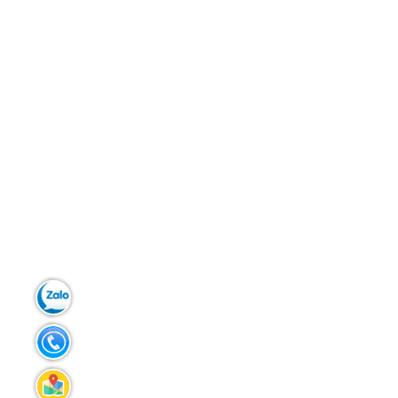
Zalo:
0903.299.181
Tel:
02383.586.433
Liên