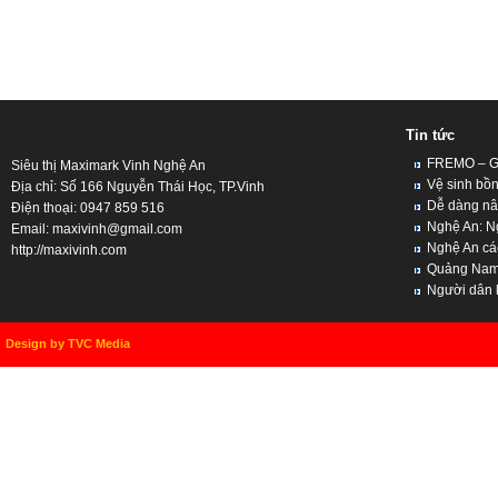
Tin tức
FREMO – Giả
Siêu thị Maximark Vinh Nghệ An
Vệ sinh bồn
Địa chỉ: Số 166 Nguyễn Thái Học, TP.Vinh
Dễ dàng nân
Điện thoại: 0947 859 516
Nghệ An: Ng
Email:
maxivinh@gmail.com
Nghệ An cách
http://maxivinh.com
Quảng Nam, 
Người dân kh
Design by TVC Media