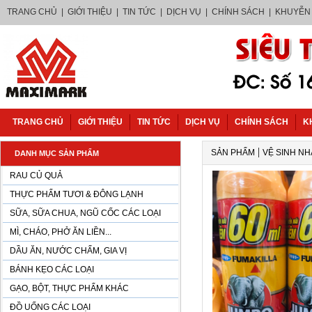
TRANG CHỦ
|
GIỚI THIỆU
|
TIN TỨC
|
DỊCH VỤ
|
CHÍNH SÁCH
|
KHUYỄN
TRANG CHỦ
GIỚI THIỆU
TIN TỨC
DỊCH VỤ
CHÍNH SÁCH
K
|
SẢN PHẨM
VỆ SINH N
DANH MỤC SẢN PHẨM
RAU CỦ QUẢ
THỰC PHẨM TƯƠI & ĐÔNG LẠNH
SỮA, SỮA CHUA, NGŨ CỐC CÁC LOẠI
MÌ, CHÁO, PHỞ ĂN LIỀN...
DẦU ĂN, NƯỚC CHẤM, GIA VỊ
BÁNH KẸO CÁC LOẠI
GẠO, BỘT, THỰC PHẨM KHÁC
ĐỒ UỐNG CÁC LOẠI