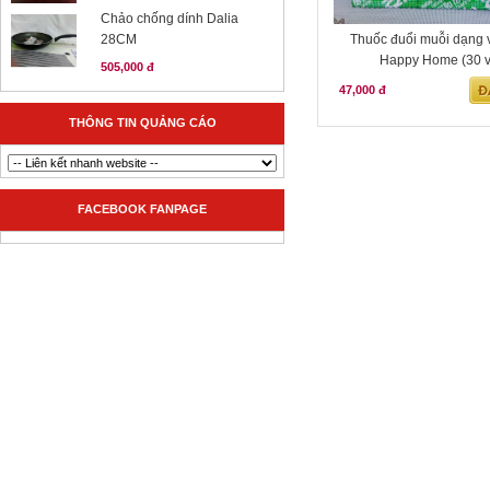
Chảo chống dính Dalia
28CM
Thuốc đuổi muỗi dạng v
Happy Home (30 v
505,000 đ
47,000 đ
THÔNG TIN QUẢNG CÁO
FACEBOOK FANPAGE