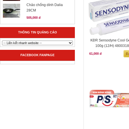
Chảo chống dính Dalia
28CM
505,000 đ
THÔNG TIN QUẢNG CÁO
KĐR Sensodyne Cool Ge
100g (12/H) 480031
61,000 đ
FACEBOOK FANPAGE