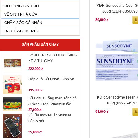
KĐR Sensodyne Cool Ge
ĐỒ DÙNG GIA ĐÌNH
160g (12/lè)885009
VỆ SINH NHÀ CỬA
89,000 đ
CHĂM SÓC CÁ NHÂN
DẦU TẮM CHÓ MÈO
SẢN PHẨM BÁN CHẠY
BÁNH TRESOR DORE 600G
KÈM TÚI GIẤY
222,000 đ
Hộp quả Tết Orion- Bình An
195,000 đ
KĐR Sensodyne Fresh M
Sữa chua uống men sống có
160g (899269570
đường Probi Vinamilk lốc
27,000 đ
98,000 đ
Vỉ đũa inox NHật Shikisai
hộp 5 đôi
95,000 đ