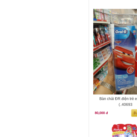
Bàn chải ĐR điện trẻ 
(..40693
80,000 đ