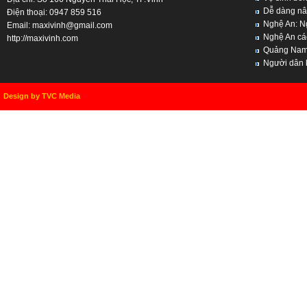
Dễ dàng nân
Điện thoại: 0947 859 516
Nghệ An: Ng
Email:
maxivinh@gmail.com
Nghệ An cách
http://maxivinh.com
Quảng Nam, 
Người dân kh
Design by TVC Media