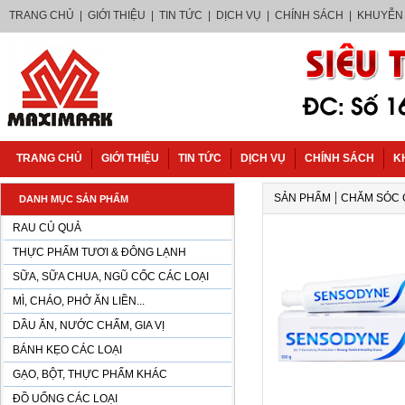
TRANG CHỦ
|
GIỚI THIỆU
|
TIN TỨC
|
DỊCH VỤ
|
CHÍNH SÁCH
|
KHUYỄN
TRANG CHỦ
GIỚI THIỆU
TIN TỨC
DỊCH VỤ
CHÍNH SÁCH
K
|
SẢN PHẨM
CHĂM SÓC 
DANH MỤC SẢN PHẨM
RAU CỦ QUẢ
THỰC PHẨM TƯƠI & ĐÔNG LẠNH
SỮA, SỮA CHUA, NGŨ CỐC CÁC LOẠI
MÌ, CHÁO, PHỞ ĂN LIỀN...
DẦU ĂN, NƯỚC CHẤM, GIA VỊ
BÁNH KẸO CÁC LOẠI
GẠO, BỘT, THỰC PHẨM KHÁC
ĐỒ UỐNG CÁC LOẠI