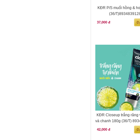
KĐR P/S muối hồng & ho
(36/T)893483912
37,000 đ
KĐR Closeup trắng răng v
và chanh 180g (36/T) 89
42,000 đ