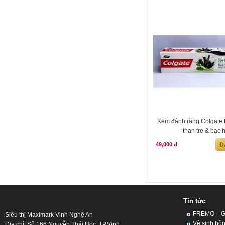
Kem đánh răng Colgate 
than tre & bạc 
49,000 đ
Tin tức
FREMO – Giả
Siêu thị Maximark Vinh Nghệ An
Vệ sinh bồn
Địa chỉ: Số 166 Nguyễn Thái Học, TP.Vinh