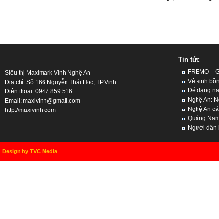
Tin tức
FREMO – Giả
Siêu thị Maximark Vinh Nghệ An
Vệ sinh bồn
Địa chỉ: Số 166 Nguyễn Thái Học, TP.Vinh
Dễ dàng nân
Điện thoại: 0947 859 516
Nghệ An: Ng
Email:
maxivinh@gmail.com
Nghệ An cách
http://maxivinh.com
Quảng Nam, 
Người dân kh
Design by TVC Media