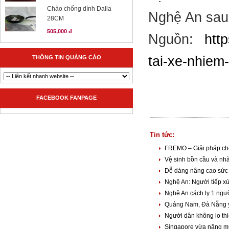
Chảo chống dính Dalia
Nghệ An sau 
28CM
505,000 đ
Nguồn:
http
tai-xe-nhiem
THÔNG TIN QUẢNG CÁO
FACEBOOK FANPAGE
Tin tức:
FREMO – Giải pháp ch
Vệ sinh bồn cầu và nh
Dễ dàng nâng cao sức 
Nghệ An: Người tiếp x
Nghệ An cách ly 1 ngườ
Quảng Nam, Đà Nẵng yê
Người dân không lo th
Singapore vừa nâng mức