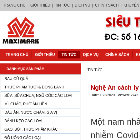
TRANG CHỦ
|
GIỚI THIỆU
|
TIN TỨC
|
DỊCH VỤ
|
CHÍNH SÁCH
|
KHUYỄN
TRANG CHỦ
GIỚI THIỆU
TIN TỨC
DỊCH VỤ
CHÍNH SÁCH
K
DANH MỤC SẢN PHẨM
TIN TỨC
RAU CỦ QUẢ
Nghệ An cách ly 
THỰC PHẨM TƯƠI & ĐÔNG LẠNH
Date: 13/3/2020 - Viewed: 2742
SỮA, SỮA CHUA, NGŨ CỐC CÁC LOẠI
MÌ, CHÁO, PHỞ ĂN LIỀN...
DẦU ĂN, NƯỚC CHẤM, GIA VỊ
Một nam nhâ
BÁNH KẸO CÁC LOẠI
GẠO, BỘT, THỰC PHẨM KHÁC
nhiễm Covid-
ĐỒ UỐNG CÁC LOẠI