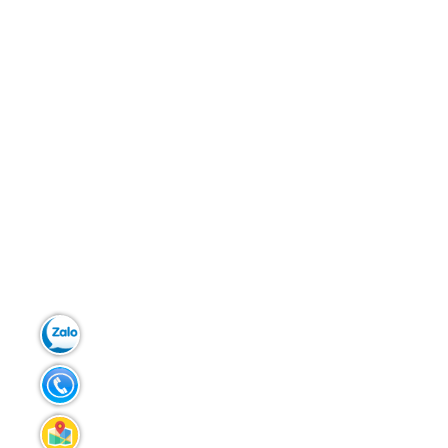
Zalo:
0903.299.181
Tel:
02383.586.433
Liên