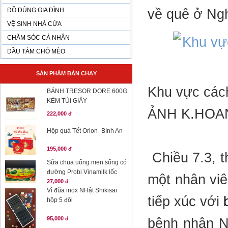
ĐỒ DÙNG GIA ĐÌNH
về quê ở Ng
VỆ SINH NHÀ CỬA
CHĂM SÓC CÁ NHÂN
DẦU TẮM CHÓ MÈO
SẢN PHẨM BÁN CHẠY
Khu vực cách
BÁNH TRESOR DORE 600G
KÈM TÚI GIẤY
ẢNH K.HOA
222,000 đ
Hộp quả Tết Orion- Bình An
195,000 đ
Chiều 7.3, t
Sữa chua uống men sống có
đường Probi Vinamilk lốc
một nhân vi
27,000 đ
Vỉ đũa inox NHật Shikisai
tiếp xúc với
hộp 5 đôi
95,000 đ
bệnh nhân N