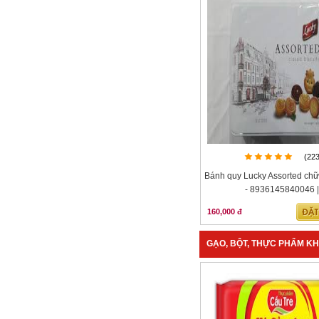
(22
Bánh quy Lucky Assorted chữ
- 8936145840046 |
160,000 đ
GẠO, BỘT, THỰC PHẨM K