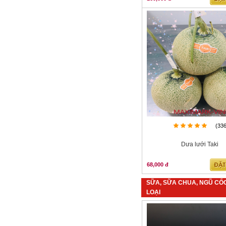
(33
Dưa lưới Taki
68,000 đ
SỮA, SỮA CHUA, NGŨ CỐ
LOẠI