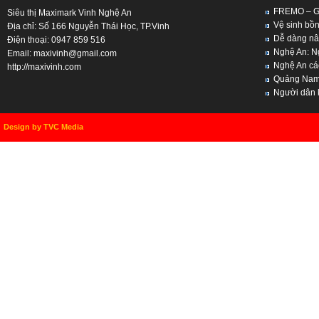
FREMO – Giả
Siêu thị Maximark Vinh Nghệ An
Vệ sinh bồn
Địa chỉ: Số 166 Nguyễn Thái Học, TP.Vinh
Dễ dàng nân
Điện thoại: 0947 859 516
Nghệ An: Ng
Email:
maxivinh@gmail.com
Nghệ An cách
http://maxivinh.com
Quảng Nam, 
Người dân kh
Design by TVC Media