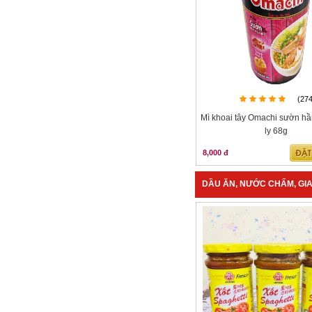
(27
Mì khoai tây Omachi sườn h
ly 68g
8,000 đ
DẦU ĂN, NƯỚC CHẤM, GIA