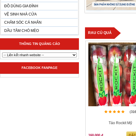
ĐỒ DÙNG GIA ĐÌNH
VỆ SINH NHÀ CỬA
CHĂM SÓC CÁ NHÂN
DẦU TẮM CHÓ MÈO
RAU CỦ QUẢ
THÔNG TIN QUẢNG CÁO
FACEBOOK FANPAGE
(31
Táo Rockit Mỹ
160,000 đ