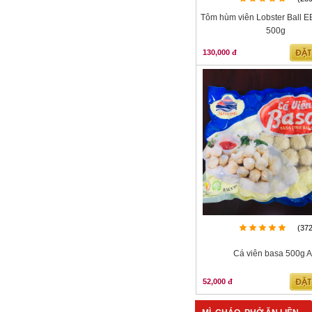
Tôm hùm viên Lobster Ball E
500g
130,000 đ
(37
Cá viên basa 500g 
52,000 đ