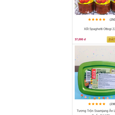
(25
Xốt Spaghetti Ottogi 
37,000 đ
(23
Tương Trộn Ssamjang Ăn 