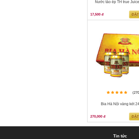
N­ước táo ép TH true Juic
17,500 đ
(27
Bia Hà Nội vàng két 2
270,000 đ
Tin tức