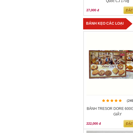
Quốc CJ 170g
27,000 đ
BÁNH KẸO CÁC LOẠI
(24
BÁNH TRESOR DORE 600G
GIẤY
222,000 đ