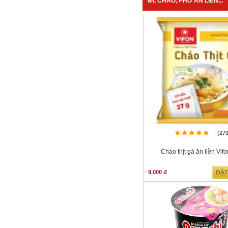
MÌ, CHÁO, PHỞ ĂN LIỀN...
(27
Cháo thịt gà ăn liền Vif
9,000 đ