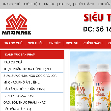
TRANG CHỦ
|
GIỚI THIỆU
|
TIN TỨC
|
DỊCH VỤ
|
CHÍNH SÁCH
|
KHUYỄN
TRANG CHỦ
GIỚI THIỆU
TIN TỨC
DỊCH VỤ
CHÍNH SÁCH
K
DANH MỤC SẢN PHẨM
RAU CỦ QUẢ
THỰC PHẨM TƯƠI & ĐÔNG LẠNH
SỮA, SỮA CHUA, NGŨ CỐC CÁC LOẠI
MÌ, CHÁO, PHỞ ĂN LIỀN...
DẦU ĂN, NƯỚC CHẤM, GIA VỊ
BÁNH KẸO CÁC LOẠI
GẠO, BỘT, THỰC PHẨM KHÁC
ĐỒ UỐNG CÁC LOẠI