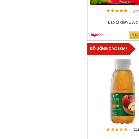
(23
Bao tử chay 130g
40,000 đ
ĐỒ UỐNG CÁC LOẠI
(28