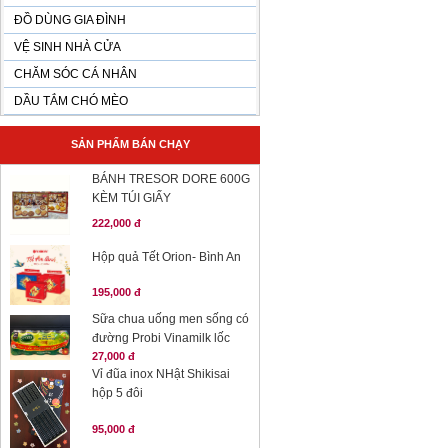
ĐỒ DÙNG GIA ĐÌNH
VỆ SINH NHÀ CỬA
CHĂM SÓC CÁ NHÂN
DẦU TẮM CHÓ MÈO
SẢN PHẨM BÁN CHẠY
BÁNH TRESOR DORE 600G
KÈM TÚI GIẤY
222,000 đ
Hộp quả Tết Orion- Bình An
195,000 đ
Sữa chua uống men sống có
đường Probi Vinamilk lốc
27,000 đ
Vỉ đũa inox NHật Shikisai
hộp 5 đôi
95,000 đ