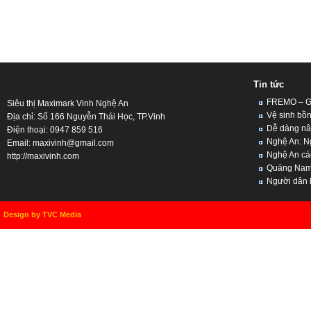
Tin tức
FREMO – Giả
Siêu thị Maximark Vinh Nghệ An
Vệ sinh bồn
Địa chỉ: Số 166 Nguyễn Thái Học, TP.Vinh
Dễ dàng nân
Điện thoại: 0947 859 516
Nghệ An: Ng
Email:
maxivinh@gmail.com
Nghệ An cách
http://maxivinh.com
Quảng Nam, 
Người dân kh
Design by TVC Media