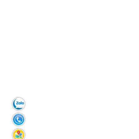
Zalo:
0903.299.181
Tel:
02383.586.433
Liên