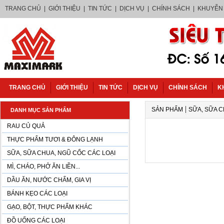
TRANG CHỦ
|
GIỚI THIỆU
|
TIN TỨC
|
DỊCH VỤ
|
CHÍNH SÁCH
|
KHUYỄN
TRANG CHỦ
GIỚI THIỆU
TIN TỨC
DỊCH VỤ
CHÍNH SÁCH
K
|
SẢN PHẨM
SỮA, SỮA C
DANH MỤC SẢN PHẨM
RAU CỦ QUẢ
THỰC PHẨM TƯƠI & ĐÔNG LẠNH
SỮA, SỮA CHUA, NGŨ CỐC CÁC LOẠI
MÌ, CHÁO, PHỞ ĂN LIỀN...
DẦU ĂN, NƯỚC CHẤM, GIA VỊ
BÁNH KẸO CÁC LOẠI
GẠO, BỘT, THỰC PHẨM KHÁC
ĐỒ UỐNG CÁC LOẠI