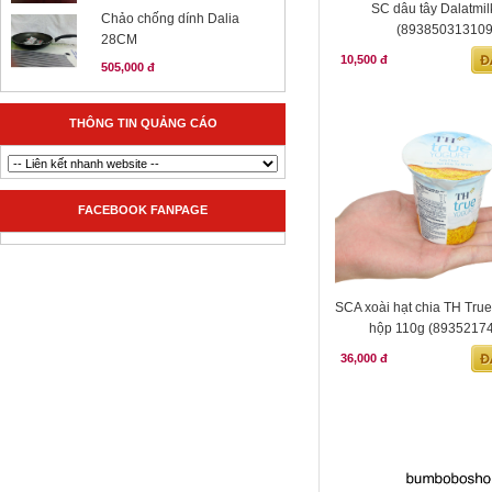
SC dâu tây Dalatmil
Chảo chống dính Dalia
(893850313109
28CM
10,500 đ
505,000 đ
THÔNG TIN QUẢNG CÁO
FACEBOOK FANPAGE
SCA xoài hạt chia TH True
hộp 110g (8935217
36,000 đ