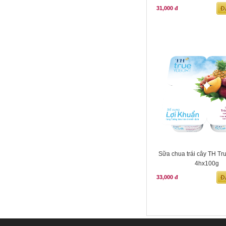
31,000 đ
Sữa chua trái cây TH Tru
4hx100g
33,000 đ