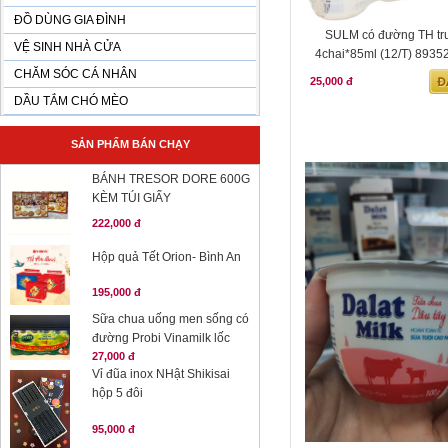
ĐỒ DÙNG GIA ĐÌNH
SULM có đường TH tru
VỆ SINH NHÀ CỬA
4chai*85ml (12/T) 893
CHĂM SÓC CÁ NHÂN
25,000 đ
DẦU TẮM CHÓ MÈO
SẢN PHẨM BÁN CHẠY
BÁNH TRESOR DORE 600G
KÈM TÚI GIẤY
222,000 đ
Hộp quả Tết Orion- Bình An
195,000 đ
Sữa chua uống men sống có
đường Probi Vinamilk lốc
27,000 đ
Vỉ đũa inox NHật Shikisai
hộp 5 đôi
95,000 đ