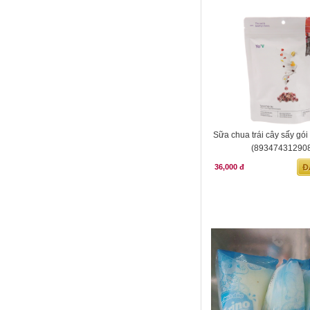
Sữa chua trái cây sấy gói
(89347431290
36,000 đ