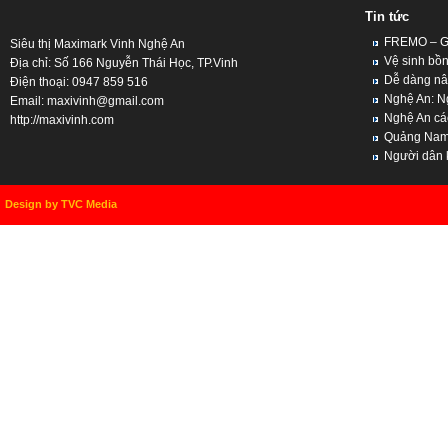
Tin tức
FREMO – Giả
Siêu thị Maximark Vinh Nghệ An
Vệ sinh bồn
Địa chỉ: Số 166 Nguyễn Thái Học, TP.Vinh
Dễ dàng nân
Điện thoại: 0947 859 516
Nghệ An: Ng
Email:
maxivinh@gmail.com
Nghệ An cách
http://maxivinh.com
Quảng Nam, 
Người dân kh
Design by TVC Media