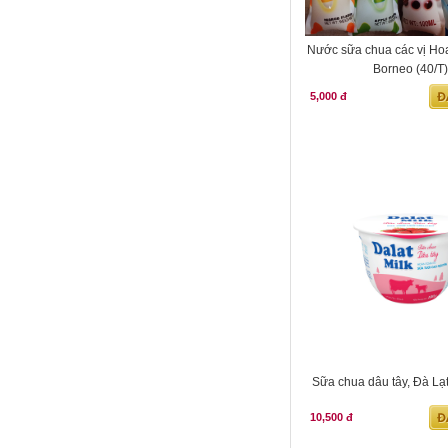
N­ước sữa chua các vị Ho
Borneo (40/T)
5,000 đ
Sữa chua dâu tây, Đà Lạt
10,500 đ