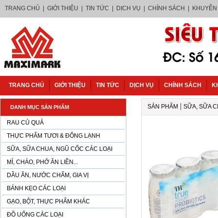
TRANG CHỦ
|
GIỚI THIỆU
|
TIN TỨC
|
DỊCH VỤ
|
CHÍNH SÁCH
|
KHUYỄN
TRANG CHỦ
GIỚI THIỆU
TIN TỨC
DỊCH VỤ
CHÍNH SÁCH
K
|
SẢN PHẨM
SỮA, SỮA C
DANH MỤC SẢN PHẨM
RAU CỦ QUẢ
THỰC PHẨM TƯƠI & ĐÔNG LẠNH
SỮA, SỮA CHUA, NGŨ CỐC CÁC LOẠI
MÌ, CHÁO, PHỞ ĂN LIỀN...
DẦU ĂN, NƯỚC CHẤM, GIA VỊ
BÁNH KẸO CÁC LOẠI
GẠO, BỘT, THỰC PHẨM KHÁC
ĐỒ UỐNG CÁC LOẠI