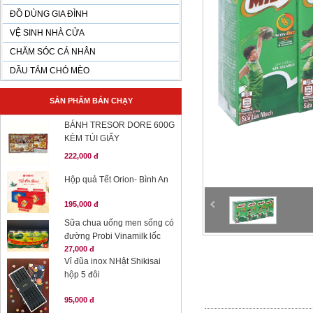
ĐỒ DÙNG GIA ĐÌNH
VỆ SINH NHÀ CỬA
CHĂM SÓC CÁ NHÂN
DẦU TẮM CHÓ MÈO
SẢN PHẨM BÁN CHẠY
BÁNH TRESOR DORE 600G
KÈM TÚI GIẤY
222,000 đ
Hộp quả Tết Orion- Bình An
195,000 đ
Sữa chua uống men sống có
đường Probi Vinamilk lốc
27,000 đ
Vỉ đũa inox NHật Shikisai
hộp 5 đôi
95,000 đ