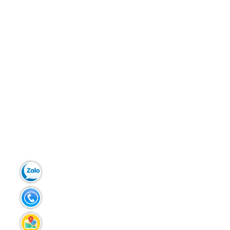
Zalo:
0903.299.181
Tel:
02383.586.433
Liên