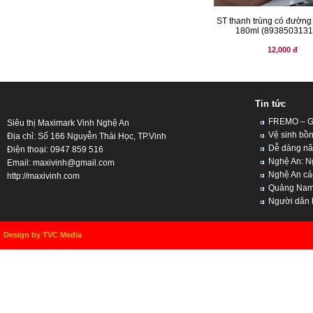
ST thanh trùng có đường 
180ml (8938503131
12,000 đ
Tin tức
FREMO – Giả
Siêu thị Maximark Vinh Nghệ An
Vệ sinh bồn
Địa chỉ: Số 166 Nguyễn Thái Học, TP.Vinh
Dễ dàng nân
Điện thoại: 0947 859 516
Nghệ An: Ng
Email:
maxivinh@gmail.com
Nghệ An cách
http://maxivinh.com
Quảng Nam, 
Người dân kh
Design by TVC Media